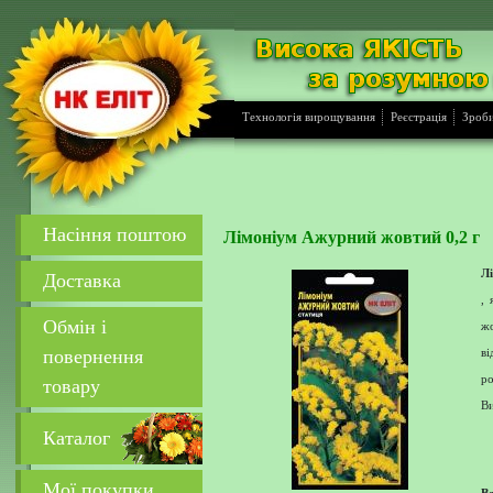
Технологія вирощування
Реєстрація
Зроби
Насіння поштою
Лімоніум Ажурний жовтий 0,2 г
Л
Доставка
, 
Обмін і
жо
повернення
в
р
товару
Ви
Каталог
Мої покупки