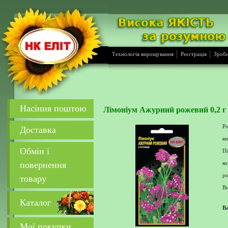
Технологія вирощування
Реєстрація
Зроби
Насіння поштою
Лімоніум Ажурний рожевий 0,2 г
Ро
Доставка
ви
Обмін і
П
повернення
к
р
товару
Ви
Каталог
Ва
Мої покупки