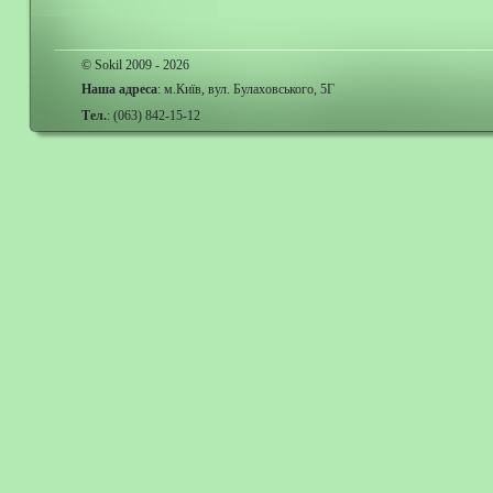
© Sokil 2009 - 2026
Наша адреса
: м.Київ, вул. Булаховського, 5Г
Тел.
: (063) 842-15-12