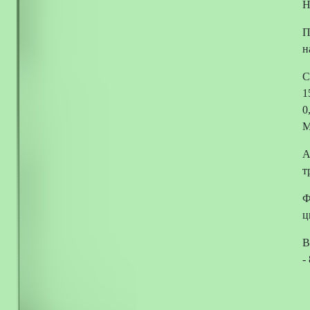
Н
П
н
С
1
0
М
А
т
Ф
ц
В
-