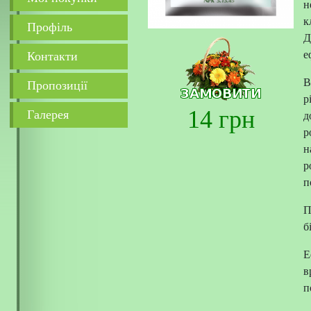
н
к
Профіль
Д
е
Контакти
В
Пропозиції
р
14 грн
Галерея
д
р
н
р
п
П
б
Е
в
п