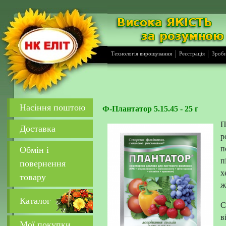
Технологія вирощування
Реєстрація
Зроби
Насіння поштою
Ф-Плантатор 5.15.45 - 25 г
П
Доставка
р
п
Обмін і
п
повернення
х
товару
ж
Каталог
С
в
Мої покупки